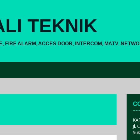
LI TEKNIK
E, FIRE ALARM, ACCES DOOR, INTERCOM, MATV, NETW
C
KA
Jl.
Suk