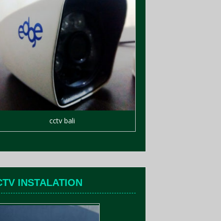
cctv bali
CTV INSTALATION