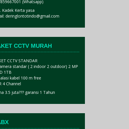
859667001 (Whatsapp)
. Kadek Kerta yasa
il: deringlontotindo@gmail.com
AKET CCTV MURAH
KET CCTV STANDAR
amera standar ( 2 indoor 2 outdoor) 2 MP
D 1TB
talasi kabel 100 m free
 4 Channel
a 3.5 juta??? garansi 1 Tahun
ABX