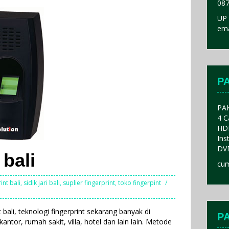
087
UP 
ema
P
PA
4 C
HD
Ins
DVR
 bali
cum
int bali
,
sidik jari bali
,
suplier fingerprint
,
toko fingerpint
nt bali, teknologi fingerprint sekarang banyak di
P
tor, rumah sakit, villa, hotel dan lain lain. Metode