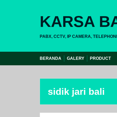
Skip
to
content
KARSA BA
PABX, CCTV, IP CAMERA, TELEPHON
BERANDA
GALERY
PRODUCT
sidik jari bali