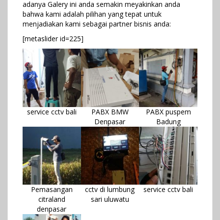
adanya Galery ini anda semakin meyakinkan anda
bahwa kami adalah pilihan yang tepat untuk
menjadiakan kami sebagai partner bisnis anda:
[metaslider id=225]
service cctv bali
PABX BMW
PABX puspem
Denpasar
Badung
Pemasangan
cctv di lumbung
service cctv bali
citraland
sari uluwatu
denpasar