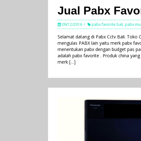
Jual Pabx Favor
09/12/2016
pabx favorite bali
,
pabx mu
Selamat datang di Pabx Cctv Bali. Toko 
mengulas PABX lain yaitu merk pabx favo
menentukan pabx dengan budget pas pas
adalah pabx favorite . Produk china yan
merk […]