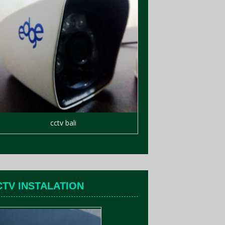
cctv bali
CTV INSTALATION