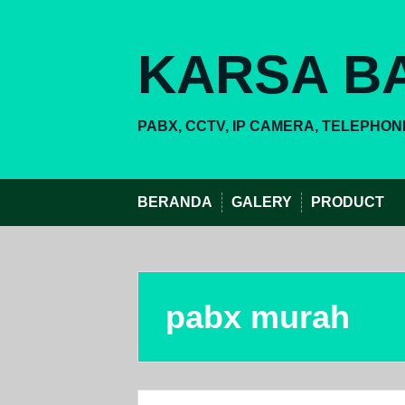
Skip
to
content
KARSA BA
PABX, CCTV, IP CAMERA, TELEPHON
BERANDA
GALERY
PRODUCT
pabx murah