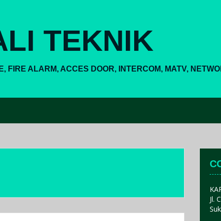
LI TEKNIK
E, FIRE ALARM, ACCES DOOR, INTERCOM, MATV, NETW
C
KA
Jl.
Suk