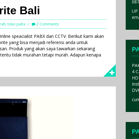
087
ite Bali
UP 
ema
rah
,
toko pabx
2 Comments
Online speacialist PABX dan CCTV. Berikut kami akan
rite yang bisa menjadi referensi anda untuk
an. Produk yang akan saya tawarkan sekarang
P
g tentu tidak murahan tetapi murah. Adapun kenapa
PA
4 C
HD
Ins
DVR
cum
P