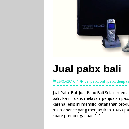
Jual pabx bali
28/05/2016
jual pabx bali
,
pabx denpas
Jual Pabx Bali Jual Pabx Bali.Selain menj
bali , kami fokus melayani penjualan pa
karena jenis ini memiliki ketahanan prod
maintenence yang menjanjikan. PABX pa
spare part pengadaan […]