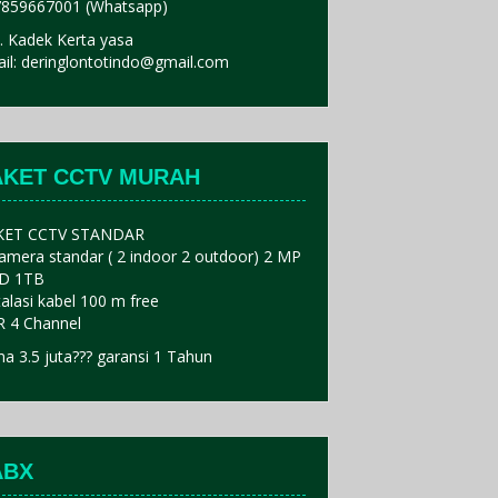
859667001 (Whatsapp)
. Kadek Kerta yasa
il: deringlontotindo@gmail.com
AKET CCTV MURAH
KET CCTV STANDAR
amera standar ( 2 indoor 2 outdoor) 2 MP
D 1TB
talasi kabel 100 m free
 4 Channel
a 3.5 juta??? garansi 1 Tahun
ABX