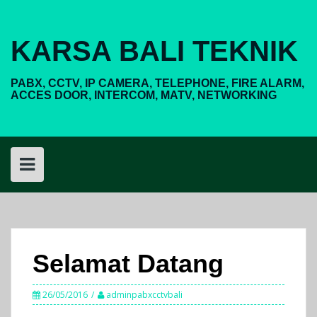
Skip
to
content
KARSA BALI TEKNIK
PABX, CCTV, IP CAMERA, TELEPHONE, FIRE ALARM,
ACCES DOOR, INTERCOM, MATV, NETWORKING
Selamat Datang
26/05/2016
adminpabxcctvbali