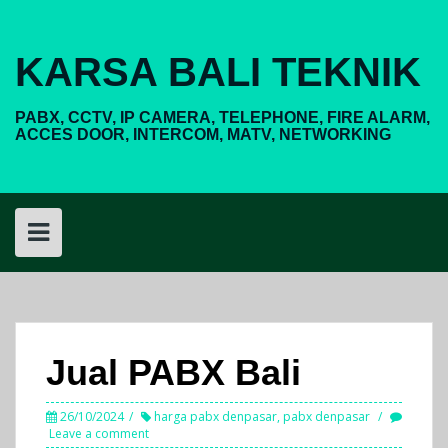
Skip
to
content
KARSA BALI TEKNIK
PABX, CCTV, IP CAMERA, TELEPHONE, FIRE ALARM,
ACCES DOOR, INTERCOM, MATV, NETWORKING
Jual PABX Bali
26/10/2024
harga pabx denpasar
,
pabx denpasar
Leave a comment